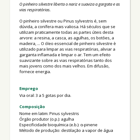
O pinheiro silvestre liberta o nariz e suaviza a gargata e as
vias respiratórias.
O pinheiro silvestre ou Pinus sylvestris é, sem
dúvida, a conífera mais valiosa. Há séculos que se
utilizam praticamente todas as partes úteis desta
arvore: a resina, a casca, as agulhas, os botões, a
madeira, ... O óleo essencial de pinheiro silvestre è
utilizado para limpar as vias respiratórias, aliviar a
garganta inflamada e limpar o ar. Tem um efeito
suavizante sobre as vias respiratórias tanto dos
mais jovens como dos mais velhos. Em difusão,
fornece energia.
Emprego
Via oral: 3 a 5 gotas por dia.
Composição
Nome em latim: Pinus sylvestris
Órgão produtor (o.p.): agulha
Especificidade bioquímica (e.b.): α-pinene
Método de produção: destilação a vapor de água