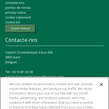
contacte-nos
pontos de venda
privacy notice
cookie statement
cookie list
Cookies Settings
Contacte-nos
Gaston Crommenlaan 6 bus 606
9050 Gent
Belgium
Tel. +32 9 381 02 00
E-mail:
ConsumerConnect@perrigo.com
We use cookies to personalize content and ads, provide
Meios de comunicação social
social media features, and analyze our traffic. We share
information about your use of our site with our social
media, advertising, and analytics partners who may
combine it with other information that you have provided
to them or that they have collected from your use of their