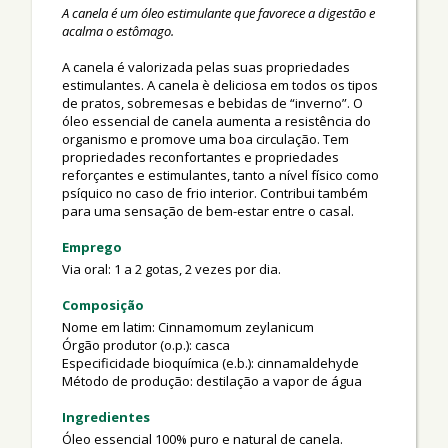
A canela é um óleo estimulante que favorece a digestão e
acalma o estômago.
A canela é valorizada pelas suas propriedades
estimulantes. A canela è deliciosa em todos os tipos
de pratos, sobremesas e bebidas de “inverno”. O
óleo essencial de canela aumenta a resistência do
organismo e promove uma boa circulação. Tem
propriedades reconfortantes e propriedades
reforçantes e estimulantes, tanto a nível físico como
psíquico no caso de frio interior. Contribui também
para uma sensação de bem-estar entre o casal.
Emprego
Via oral: 1 a 2 gotas, 2 vezes por dia.
Composição
Nome em latim: Cinnamomum zeylanicum
Órgão produtor (o.p.): casca
Especificidade bioquímica (e.b.): cinnamaldehyde
Método de produção: destilação a vapor de água
Ingredientes
Óleo essencial 100% puro e natural de canela.