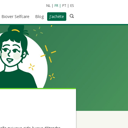
NL
FR
PT
ES
Biover Selfcare
Blog
J'achète