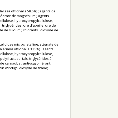
elissa officinalis 58,6%) ; agents de
, stéarate de magnésium ; agents
llulose, hydroxypropylcellulose,
triglycérides, cire d'abeille, cire de
e de silicium ; colorants : dioxyde de
cellulose microcristalline, stéarate de
leriana officinalis 33,5%) ; agents
llulose, hydroxypropylcellulose,
olyfructose, talc, triglycérides à
e de carnauba ; anti-agglomérant:
min d'indigo, dioxyde de titane;