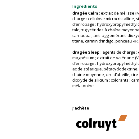
Ingrédients
dragée Calm
: extrait de mélisse (M
charge : cellulose microcristalline
d'enrobage : hydroxypropylméthylce
talc, triglycérides à chaîne moyenne, 
carnauba ; anti-agglomérant: dioxyd
titane, carmin d'indigo, ponceau 4R.
dragée Sleep
: agents de charge : 
magnésium ; extrait de valériane (Va
d'enrobage : hydroxypropylméthylce
acide stéarique, bêtacyclodextrine, p
chaîne moyenne, cire d’abeille, cir
dioxyde de silicium ; colorants : car
mélatonine.
J’achète