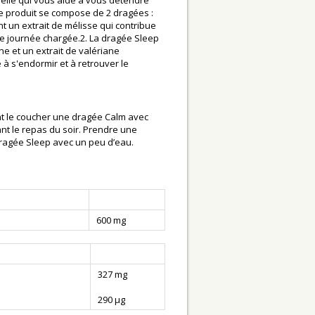
elle qui vous aide à vous détendre
Le produit se compose de 2 dragées :
ent un extrait de mélisse qui contribue
e journée chargée.2. La dragée Sleep
ne et un extrait de valériane
e à s'endormir et à retrouver le
nt le coucher une dragée Calm avec
t le repas du soir. Prendre une
ragée Sleep avec un peu d’eau.
600 mg
327 mg
290 µg