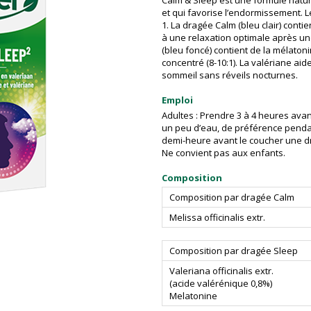
Calm & Sleep est une formule natur
et qui favorise l’endormissement. 
1. La dragée Calm (bleu clair) conti
à une relaxation optimale après un
(bleu foncé) contient de la mélatoni
concentré (8-10:1). La valériane aid
sommeil sans réveils nocturnes.
Emploi
Adultes : Prendre 3 à 4 heures ava
un peu d’eau, de préférence pendan
demi-heure avant le coucher une d
Ne convient pas aux enfants.
Composition
Composition par dragée Calm
Melissa officinalis extr.
Composition par dragée Sleep
Valeriana officinalis extr.
(acide valérénique 0,8%)
Melatonine