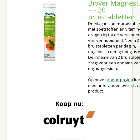
Biover Magnes
+ - 20
bruistabletten
De Magnesium + bruistable
met zoetstoffen en vitamin
dragen bij tot de verminder
van vermoeidheid. Neem 2
bruistabletten per dag in,
opgelost in een groot glas 
De inname van 2 bruistable
zorgt voor een opname va
mg magnesium.
Op onze
productpagina
kan
meer info vinden over dit 
product.
Koop nu: