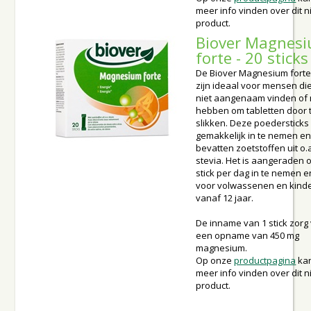
meer info vinden over dit 
product.
Biover Magnes
forte - 20 sticks
De Biover Magnesium forte 
zijn ideaal voor mensen di
niet aangenaam vinden of
hebben om tabletten door 
slikken. Deze poedersticks 
gemakkelijk in te nemen e
bevatten zoetstoffen uit o.
stevia. Het is aangeraden 
stick per dag in te nemen en
voor volwassenen en kind
vanaf 12 jaar.
De inname van 1 stick zorg
een opname van 450 mg
magnesium.
Op onze
productpagina
kan
meer info vinden over dit 
product.