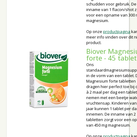
schudden voor gebruik. De
inname van 1 flacon/shot z
voor een opname van 300
magnesium.
Op onze
productpagina
kan
meer info vinden over dit 
product.
Biover Magnes
forte - 45 table
Ons
standaardmagnesiumsupp
in de vorm van een tablet.
Magnesium forte tabletten
dragen hier perfect toe bij 
à 2 maal per dag een tablet 
nemen met een beetje wate
vruchtensap. Kinderen van
jaar kunnen 1 tablet per d
innemen. De inname van 2
tabletten zorgt voor een 
van 450 mg magnesium.
Op onze
productpagina
kan