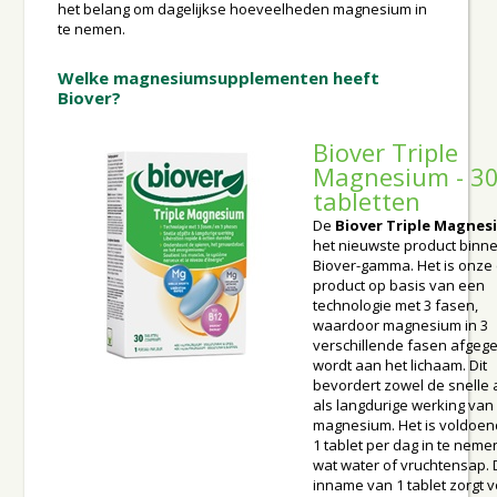
het belang om dagelijkse hoeveelheden magnesium in
te nemen.
Welke magnesiumsupplementen heeft
Biover?
Biover Triple
Magnesium - 3
tabletten
De
Biover Triple Magnes
het nieuwste product binn
Biover-gamma. Het is onze
product op basis van een
technologie met 3 fasen,
waardoor magnesium in 3
verschillende fasen afgeg
wordt aan het lichaam. Dit
bevordert zowel de snelle a
als langdurige werking van
magnesium. Het is voldoe
1 tablet per dag in te neme
wat water of vruchtensap.
inname van 1 tablet zorgt 