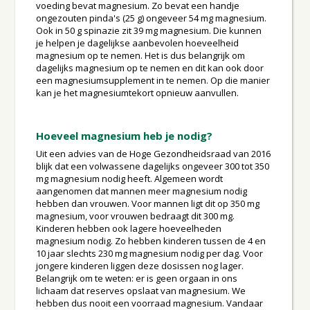
voeding bevat magnesium. Zo bevat een handje
ongezouten pinda's (25 g) ongeveer 54 mg magnesium.
Ook in 50 g spinazie zit 39 mg magnesium. Die kunnen
je helpen je dagelijkse aanbevolen hoeveelheid
magnesium op te nemen. Het is dus belangrijk om
dagelijks magnesium op te nemen en dit kan ook door
een magnesiumsupplement in te nemen. Op die manier
kan je het magnesiumtekort opnieuw aanvullen.
Hoeveel magnesium heb je nodig?
Uit een advies van de Hoge Gezondheidsraad van 2016
blijk dat een volwassene dagelijks ongeveer 300 tot 350
mg magnesium nodig heeft. Algemeen wordt
aangenomen dat mannen meer magnesium nodig
hebben dan vrouwen. Voor mannen ligt dit op 350 mg
magnesium, voor vrouwen bedraagt dit 300 mg.
Kinderen hebben ook lagere hoeveelheden
magnesium nodig. Zo hebben kinderen tussen de 4 en
10 jaar slechts 230 mg magnesium nodig per dag. Voor
jongere kinderen liggen deze dosissen nog lager.
Belangrijk om te weten: er is geen orgaan in ons
lichaam dat reserves opslaat van magnesium. We
hebben dus nooit een voorraad magnesium. Vandaar