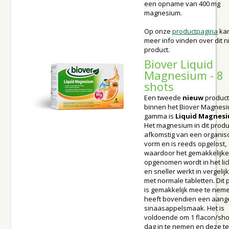
een opname van 400 mg
magnesium.
Op onze
productpagina
kan
meer info vinden over dit 
product.
Biover Liquid
Magnesium - 8
shots
Een tweede
nieuw
produc
binnen het Biover Magnes
gamma is
Liquid Magnes
Het magnesium in dit produc
afkomstig van een organis
vorm en is reeds opgelost,
waardoor het gemakkelijke
opgenomen wordt in het l
en sneller werkt in vergelij
met normale tabletten. Dit 
is gemakkelijk mee te nem
heeft bovendien een aan
sinaasappelsmaak. Het is
voldoende om 1 flacon/sho
dag in te nemen en deze t